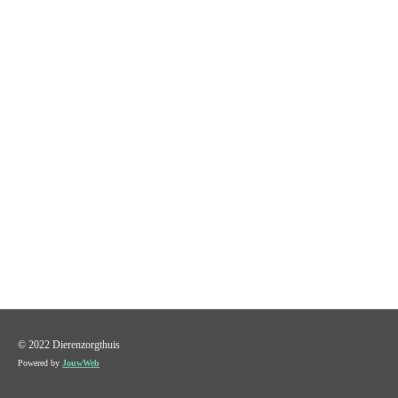
© 2022 Dierenzorgthuis
Powered by
JouwWeb