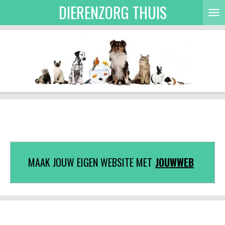
DIERENZORG THUIS
Ga
direct
naar
de
hoofdinhoud
MAAK JOUW EIGEN WEBSITE MET
JOUWWEB