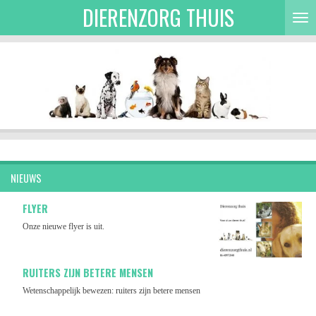
DIERENZORG THUIS
Ga
direct
naar
de
hoofdinhoud
NIEUWS
FLYER
Onze nieuwe flyer is uit.
RUITERS ZIJN BETERE MENSEN
Wetenschappelijk bewezen: ruiters zijn betere mensen