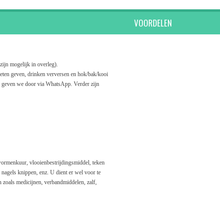
INGSDIENST VOORDELEN
ijn mogelijk in overleg).
eten geven, drinken verversen en hok/bak/kooi
n geven we door via WhatsApp. Verder zijn
wormenkuur, vlooienbestrijdingsmiddel, teken
nagels knippen, enz. U dient er wel voor te
 zoals medicijnen, verbandmiddelen, zalf,