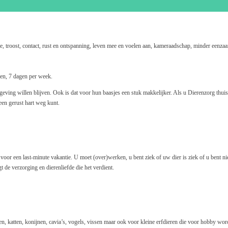
fde, troost, contact, rust en ontspanning, leven mee en voelen aan, kameraadschap, minder eenz
gen, 7 dagen per week.
geving willen blijven. Ook is dat voor hun baasjes een stuk makkelijker. Als u Dierenzorg thuis
een gerust hart weg kunt.
r een last-minute vakantie. U moet (over)werken, u bent ziek of uw dier is ziek of u bent nie
 de verzorging en dierenliefde die het verdient.
en, katten, konijnen, cavia’s, vogels, vissen maar ook voor kleine erfdieren die voor hobby w