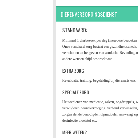
DIERENVERZORG
STANDAARD:
Minimaal 1 dierbezoek per dag (meerdere bezoeken z
Onze standaard zorg bestaat een gezondheidscheck, 
verschonen en het geven van aandacht. Bevindinge
andere wensen altijd bespreekbaar.
EXTRA ZORG
Revalidatie, training, begeleiding bij dierenarts enz.
SPECIALE ZORG
Het toedienen van medicatie, zalven, oogdruppels, 
verwijderen, wondverzorging, verband verwisselen, 
zorgen dat de benodigde hulpmiddelen aanwezig zijn
desinfectie vloeistof etc.
MEER WETEN?